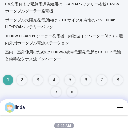
EV充電および緊急電源供給用のLiFePO4バッテリー搭載1024W
ポータブルソーラー発電機
ポータブル太陽光発電所向け 2000サイクル寿命の24V 100Ah
LiFePO4バッテリーパック
1000W LiFePO4 ソーラー発電機（純弦波インバーター付き）- 屋
内外用ポータブル電源ステーション
室内・室外使用のための5000Wの携帯電源発電所とLifEPO4電池
と純粋なシナス波インバーター
1
2
3
4
5
6
7
8
linda
迅速な連絡
9:46 AM