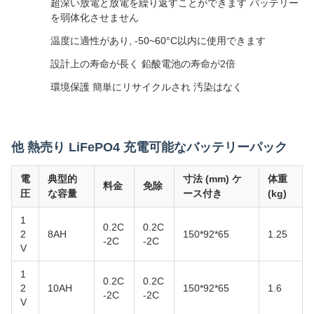
超深い放電と放電を繰り返すことができます バッテリー
を弱体化させません
温度に適性があり, -50~60°C以内に使用できます
設計上の寿命が長く 鉛酸電池の寿命が2倍
環境保護 簡単にリサイクルされ 汚染はなく
他 熱売り LiFePO4 充電可能なバッテリーパック
電
典型的
寸法 (mm) ケ
体重
料金
免除
圧
な容量
ース付き
(kg)
1
0.2C
0.2C
2
8AH
150*92*65
1.25
-2C
-2C
V
1
0.2C
0.2C
2
10AH
150*92*65
1.6
-2C
-2C
V