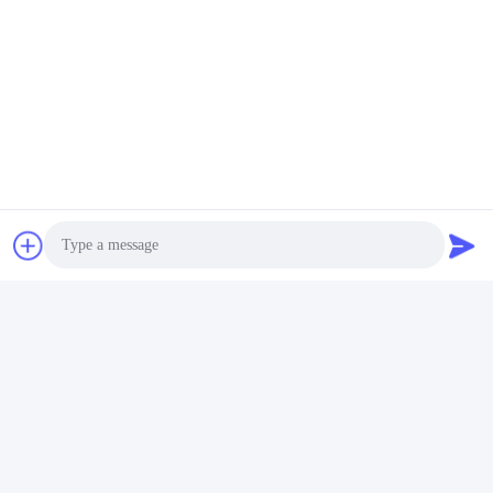
証明書
CE,RoHs,BIS,KC,CB,UL,MSDS,UN383IEC61233 認定されている
Photo
Video Call
Audio Call