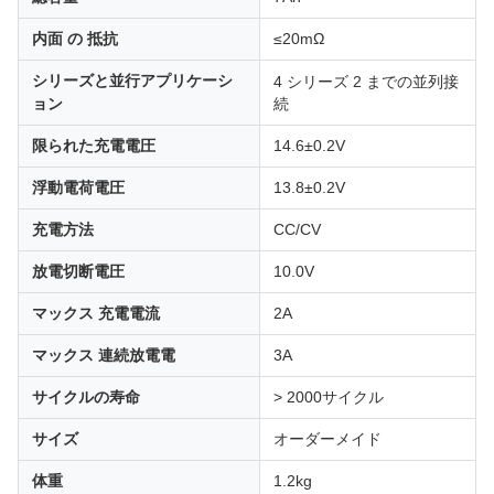
内面 の 抵抗
≤20mΩ
シリーズと並行アプリケーシ
4 シリーズ 2 までの並列接
ョン
続
限られた充電電圧
14.6±0.2V
浮動電荷電圧
13.8±0.2V
充電方法
CC/CV
放電切断電圧
10.0V
マックス 充電電流
2A
マックス 連続放電電
3A
サイクルの寿命
> 2000サイクル
サイズ
オーダーメイド
体重
1.2kg