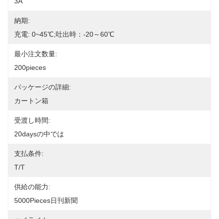
3A
納期:
充電: 0~45℃;吐出時：-20～60℃
最小注文数量:
200pieces
パッケージの詳細:
カートン箱
受渡し時間:
20daysの中では
支払条件:
T/T
供給の能力:
5000Pieces日刊新聞