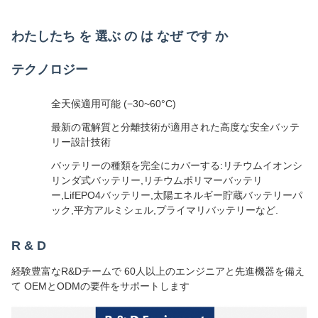
わたしたち を 選ぶ の は なぜ です か
テクノロジー
全天候適用可能 (−30~60°C)
最新の電解質と分離技術が適用された高度な安全バッテ
リー設計技術
バッテリーの種類を完全にカバーする:リチウムイオンシ
リンダ式バッテリー,リチウムポリマーバッテリ
ー,LifEPO4バッテリー,太陽エネルギー貯蔵バッテリーパ
ック,平方アルミシェル,プライマリバッテリーなど.
R & D
経験豊富なR&Dチームで 60人以上のエンジニアと先進機器を備え
て OEMとODMの要件をサポートします