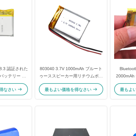
N38.3 認証された
803040 3.7V 1000mAh ブルート
Blueto
バッテリー デ
ゥーススピーカー用リチウムポリ
2000mAh
バッテリーパッ
マーリポ充電電池
ー (
得なさい
最もよい価格を得なさい
最もよ