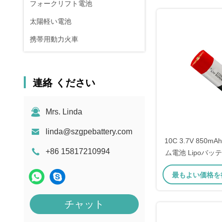
フォークリフト電池
太陽軽い電池
携帯用動力火車
連絡 ください
Mrs. Linda
linda@szgpebattery.com
10C 3.7V 850
+86 15817210994
ム電池 Lipoバッ
コ用
最もよい価格を
チャット