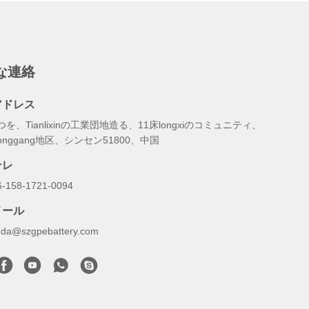
な連絡
アドレス
つを、Tianlixinの工業団地造る、11床longxiのコミュニティ、
onggang地区、シンセン51800、中国
テレ
6-158-1721-0094
メール
inda@szgpebattery.com