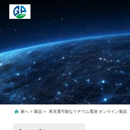
家へ
>
製品
>
再充電可能なリチウム電池 オンライン製品