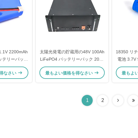
1.1V 2200mAh
太陽光発電の貯蔵用の48V 100Ah
18350 
ッテリーパック
LiFePO4 バッテリーパック 2000
電池 3.7V
器のための500
サイクル寿命
得なさい
最もよい価格を得なさい
最もよ
寿命
1
2