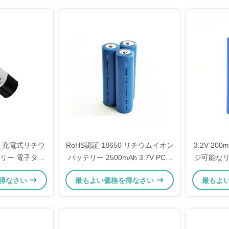
mAh 充電式リチウ
RoHS認証 18650 リチウムイオン
3.2V 200
テリー 電子タバ
バッテリー 2500mAh 3.7V PCM
ジ可能なリ
付き 産業用途向け
クル寿命と
得なさい
最もよい価格を得なさい
最もよ