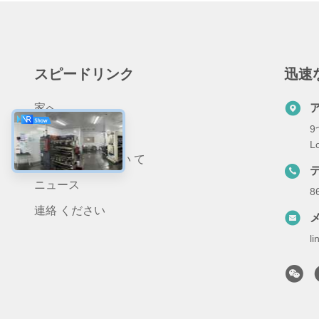
スピードリンク
迅速
家へ
9
製品
L
わたしたち に つい て
ニュース
8
連絡 ください
l