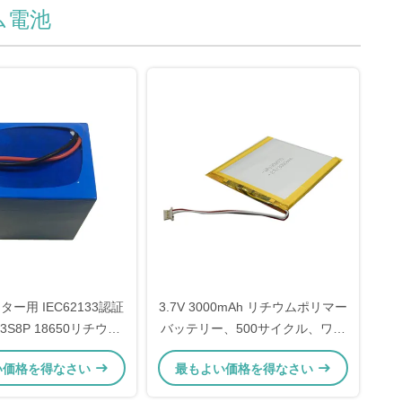
ム電池
ー用 IEC62133認証
3.7V 3000mAh リチウムポリマー
h 3S8P 18650リチウム
バッテリー、500サイクル、ワイ
ッテリーパック サイク
ヤーコネクタ PCM NTC 付き
い価格を得なさい
最もよい価格を得なさい
ル寿命500回