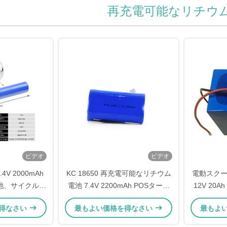
再充電可能なリチウ
ビデオ
ビデオ
7.4V 2000mAh
KC 18650 再充電可能なリチウム
電動スクータ
池、サイクル寿
電池 7.4V 2200mAh POSターミ
12V 20A
電流保護およびグ
ナルと医療機器に承認
イオンバ
得なさい
最もよい価格を得なさい
最もよ
セル搭載