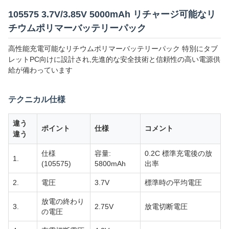
105575 3.7V/3.85V 5000mAh リチャージ可能なリ
チウムポリマーバッテリーパック
高性能充電可能なリチウムポリマーバッテリーパック 特別にタブ
レットPC向けに設計され,先進的な安全技術と信頼性の高い電源供
給が備わっています
テクニカル仕様
違う
ポイント
仕様
コメント
違う
仕様
容量:
0.2C 標準充電後の放
1.
(105575)
5800mAh
出率
2.
電圧
3.7V
標準時の平均電圧
放電の終わり
3.
2.75V
放電切断電圧
の電圧