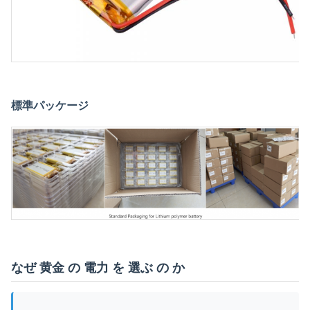
標準パッケージ
なぜ 黄金 の 電力 を 選ぶ の か