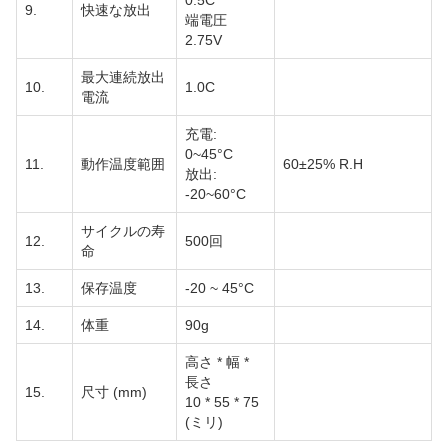
0.5C
9.
快速な放出
端電圧
2.75V
最大連続放出
10.
1.0C
電流
充電:
0~45°C
11.
動作温度範囲
60±25% R.H
放出:
-20~60°C
サイクルの寿
12.
500回
命
13.
保存温度
-20 ~ 45°C
14.
体重
90g
高さ * 幅 *
長さ
15.
尺寸 (mm)
10 * 55 * 75
(ミリ)