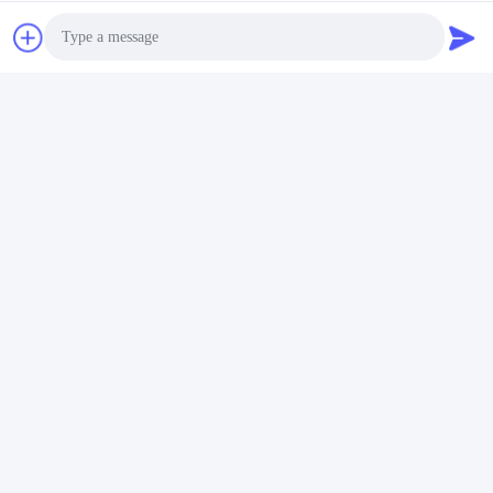
工場 ツアー
シェンゼンゴールドパワーエネルギー株式会社 (Shenzhen Gold
Power Energy Co., Ltd) は,中国の主要なバッテリーサプライヤー
Photo
の1つで,リチウムイオンバッテリー,リチウムイオンバッテリー,リ
フェポ4バッテリー,2001年以来,カスタマイズされたバッテリーパ
Video Call
ック.
Audio Call