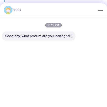
linda
認証
CE,RoHS,BIS,KC,CB,UL,MSDS,UN383IEC61233 認証
7:41 PM
Good day, what product are you looking for?