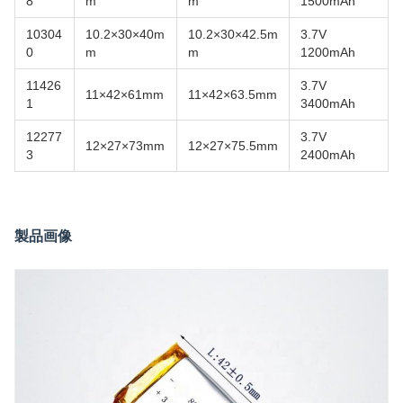
8
m
m
1500mAh
10304
10.2×30×40m
10.2×30×42.5m
3.7V
0
m
m
1200mAh
11426
3.7V
11×42×61mm
11×42×63.5mm
1
3400mAh
12277
3.7V
12×27×73mm
12×27×75.5mm
3
2400mAh
製品画像