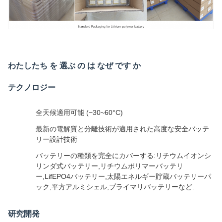
わたしたち を 選ぶ の は なぜ です か
テクノロジー
全天候適用可能 (−30~60°C)
最新の電解質と分離技術が適用された高度な安全バッテ
リー設計技術
バッテリーの種類を完全にカバーする:リチウムイオンシ
リンダ式バッテリー,リチウムポリマーバッテリ
ー,LifEPO4バッテリー,太陽エネルギー貯蔵バッテリーパ
ック,平方アルミシェル,プライマリバッテリーなど.
研究開発