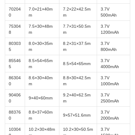
70204
7.0×21×40m
7.2×22×42.5m
3.7V
0
m
m
500mAh
75304
7.5×30×48m
7.7×31×50.5m
3.7V
8
m
m
1200mAh
80303
8.0×30×35m
8.2×31×37.5m
3.7V
5
m
m
800mAh
85546
8.5×54×65m
3.7V
8.5×54×65mm
5
m
4000mAh
86304
8.6×30×40m
8.8×30×42.5m
3.7V
0
m
m
1000mAh
90406
9.2×40×62.5m
3.7V
9×40×60mm
0
m
2500mAh
88376
8.8×37×60m
3.7V
9×57×51.6mm
0
m
2000mAh
10304
10.2×30×48m
10.2×30×50.5m
3.7V