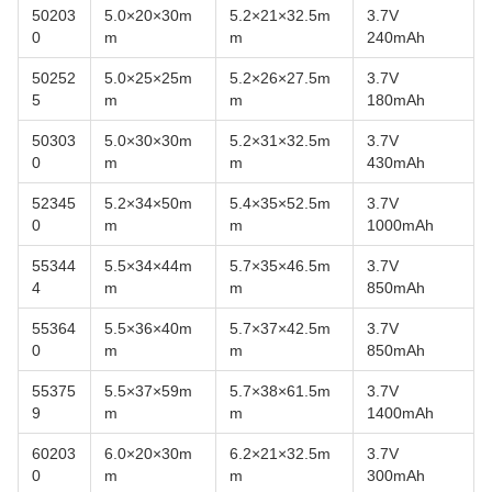
50203
5.0×20×30m
5.2×21×32.5m
3.7V
0
m
m
240mAh
50252
5.0×25×25m
5.2×26×27.5m
3.7V
5
m
m
180mAh
50303
5.0×30×30m
5.2×31×32.5m
3.7V
0
m
m
430mAh
52345
5.2×34×50m
5.4×35×52.5m
3.7V
0
m
m
1000mAh
55344
5.5×34×44m
5.7×35×46.5m
3.7V
4
m
m
850mAh
55364
5.5×36×40m
5.7×37×42.5m
3.7V
0
m
m
850mAh
55375
5.5×37×59m
5.7×38×61.5m
3.7V
9
m
m
1400mAh
60203
6.0×20×30m
6.2×21×32.5m
3.7V
0
m
m
300mAh