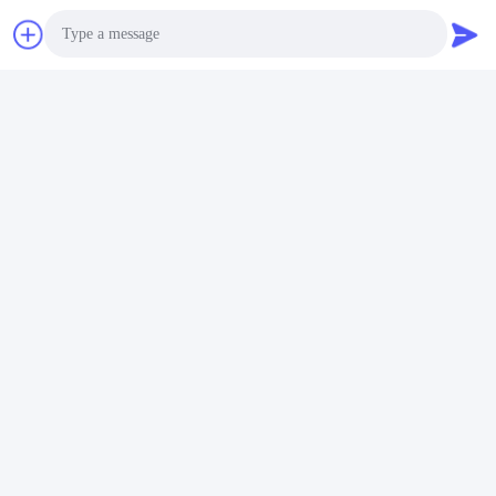
Photo
Video Call
工場概要
Audio Call
シェンゼン・ゴールド・パワー・エネルギー・カンパニー
(Shenzhen Gold Power Energy Co., Ltd) は,中国の主要なバッテ
リーサプライヤーの一つです.私たちは,リポリマーバッテリー,リ
チウムイオンバッテリー,LIFEPO4バッテリーを含む様々なバッテ
リーを提供しています.2001年以来,カスタマイズされたバッテリ
ーパック.