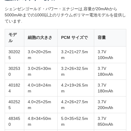
シェンゼンゴールド・パワー・エナジーは,容量が20mAhから
5000mAhまでの1000以上のリチウムポリマー電池モデルを提供し
ています.
モデ
細胞の大きさ
PCM サイズで
容量
ル
30202
3.0×20×25m
3.2×21×27.5m
3.7V
5
m
m
100mAh
30253
3.0×25×30m
3.2×26×32.5m
3.7V
0
m
m
180mAh
40182
4.0×18×24m
4.2×19×26.5m
3.7V
4
m
m
180mAh
40252
4.0×25×25m
4.2×26×27.5m
3.7V
5
m
m
200mAh
48345
4.8×34×50m
5.0×35×52.5m
3.7V
0
m
m
850mAh