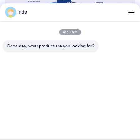
linda
4:23 AM
Good day, what product are you looking for?
認証
CE,RoHs,BIS,KC,CB,UL,MSDS,UN383IEC61233 認定されている