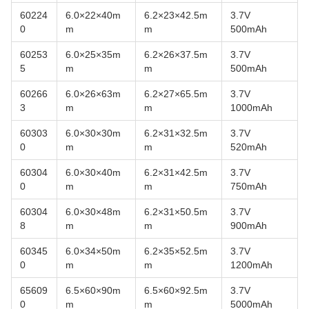
60224
6.0×22×40m
6.2×23×42.5m
3.7V
0
m
m
500mAh
60253
6.0×25×35m
6.2×26×37.5m
3.7V
5
m
m
500mAh
60266
6.0×26×63m
6.2×27×65.5m
3.7V
3
m
m
1000mAh
60303
6.0×30×30m
6.2×31×32.5m
3.7V
0
m
m
520mAh
60304
6.0×30×40m
6.2×31×42.5m
3.7V
0
m
m
750mAh
60304
6.0×30×48m
6.2×31×50.5m
3.7V
8
m
m
900mAh
60345
6.0×34×50m
6.2×35×52.5m
3.7V
0
m
m
1200mAh
65609
6.5×60×90m
6.5×60×92.5m
3.7V
0
m
m
5000mAh