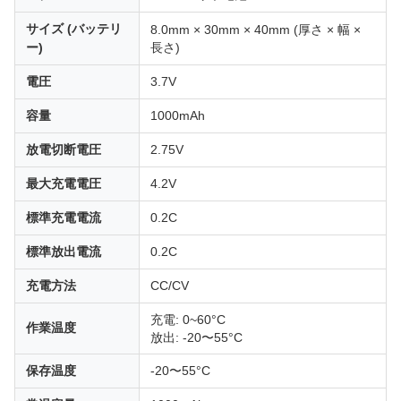
サイズ (バッテリ
8.0mm × 30mm × 40mm (厚さ × 幅 ×
ー)
長さ)
電圧
3.7V
容量
1000mAh
放電切断電圧
2.75V
最大充電電圧
4.2V
標準充電電流
0.2C
標準放出電流
0.2C
充電方法
CC/CV
充電: 0~60°C
作業温度
放出: -20〜55°C
保存温度
-20〜55°C