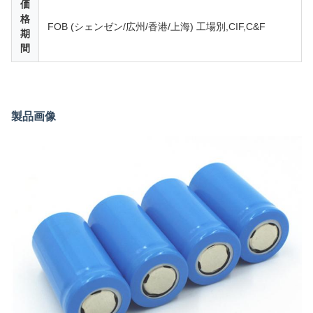
価
格
FOB (シェンゼン/広州/香港/上海) 工場別,CIF,C&F
期
間
製品画像