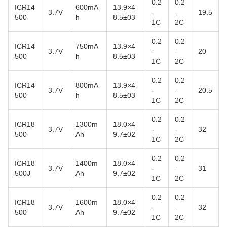
0.2
0.2
ICR14
600mA
13.9×4
3.7V
-
-
19.5
500
h
8.5±03
1C
2C
0.2
0.2
ICR14
750mA
13.9×4
3.7V
-
-
20
500
h
8.5±03
1C
2C
0.2
0.2
ICR14
800mA
13.9×4
3.7V
-
-
20.5
500
h
8.5±03
1C
2C
0.2
0.2
ICR18
1300m
18.0×4
3.7V
-
-
32
500
Ah
9.7±02
1C
2C
0.2
0.2
ICR18
1400m
18.0×4
3.7V
-
-
31
500J
Ah
9.7±02
1C
2C
0.2
0.2
ICR18
1600m
18.0×4
3.7V
-
-
32
500
Ah
9.7±02
1C
2C