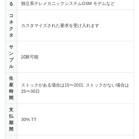
独立系テレメカニックシステムGSM モデムなど
る
コ
ネ
カスタマイズされた要求を受け入れます
ク
タ
サ
ン
試験可能
プ
ル
生
産
ストックがある場合は15〜20日, ストックがない場合は
時
25〜30日
間
支
払
30% TT
期
間