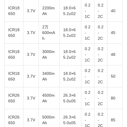
0.2
0.2
ICR18
2200m
18.0×6
3.7V
-
-
40
650
Ah
5.2±02
1C
2C
2万
0.2
0.2
ICR18
18.0×6
3.7V
600mA
-
-
45
650
5.2±02
h
1C
2C
0.2
0.2
ICR18
3000m
18.0×6
3.7V
-
-
48
650
Ah
5.2±02
1C
2C
0.2
0.2
ICR18
3400m
18.0×6
3.7V
-
-
50
650
Ah
5.2±02
1C
2C
0.2
0.2
ICR26
4500m
26.3×6
3.7V
-
-
80
650
Ah
5.0±05
1C
2C
0.2
0.2
ICR26
5000m
26.3×6
3.7V
-
-
85
650
Ah
5.0±05
1C
2C