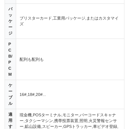
パ
ッ
ブリスターカード,工業用パッケージ,またはカスタマイ
ケ
ズ
ー
ジ
P
C
B/
配列も配列も
P
C
M
ケ
ー
16#,18#,20#...
ブ
ル
適
現金機,POSターミナル,モニター,バーコードスキャナ
用
ー,タクシーマシン,携帯投票装置,照明,火災警報センサ
す
ー,鉱山設備,スピーカー,GPSトラッカー,車ビデオ登録,