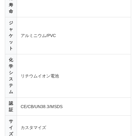
寿
命
ジ
ャ
ケ
アルミニウム/PVC
ッ
ト
化
学
シ
リチウムイオン電池
ス
テ
ム
認
CE/CB/UN38.3/MSDS
証
サ
イ
カスタマイズ
ズ