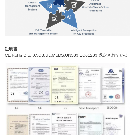
証明書
CE,RoHs,BIS,KC,CB,UL,MSDS,UN383IEC61233 認定されている