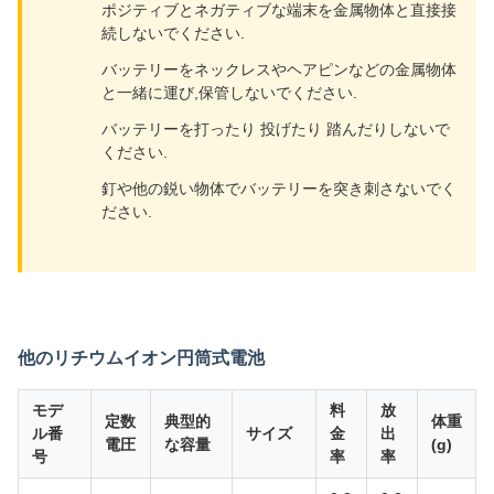
ポジティブとネガティブな端末を金属物体と直接接
続しないでください.
バッテリーをネックレスやヘアピンなどの金属物体
と一緒に運び,保管しないでください.
バッテリーを打ったり 投げたり 踏んだりしないで
ください.
釘や他の鋭い物体でバッテリーを突き刺さないでく
ださい.
他のリチウムイオン円筒式電池
モデ
料
放
定数
典型的
体重
ル番
サイズ
金
出
電圧
な容量
(g)
号
率
率