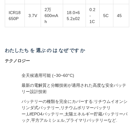
2万
0.2
ICR18
18.0×6
3.7V
600mA
-
5C
45
650P
5.2±02
h
1C
わたしたち を 選ぶ の は なぜ です か
テクノロジー
全天候適用可能 (−30~60°C)
最新の電解質と分離技術が適用された高度な安全バッテ
リー設計技術
バッテリーの種類を完全にカバーする:リチウムイオンシ
リンダ式バッテリー,リチウムポリマーバッテリ
ー,LifEPO4バッテリー,太陽エネルギー貯蔵バッテリーパ
ック,平方アルミシェル,プライマリバッテリーなど.