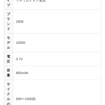
イ
リチウムイオン電池
プ
ブ
ラ
OEM
ン
ド
モ
デ
18350
ル
電
3.7V
圧
容
850mAh
量
サ
イ
ク
ル
500〜1000回
の