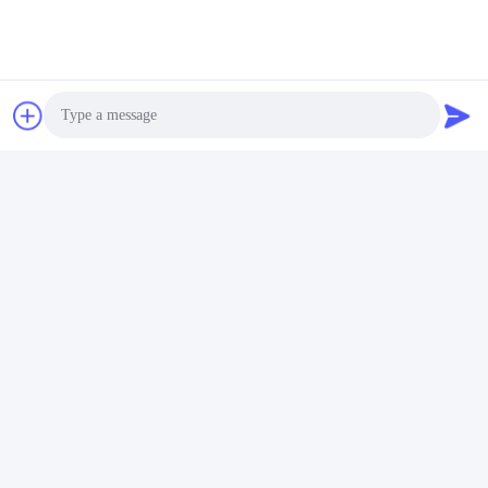
タグ:
リチウム イオンAAA充電電池
10440リチウム イオン電池
Photo
Video Call
歯ブラシのためのAAAのサイズのリチウム イオン電池
Audio Call
迅速な連絡
アドレス