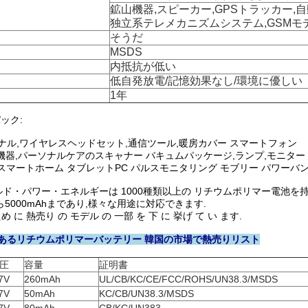
鉱山機器,スピーカー,GPSトラッカー,
独立系テレメカニズムシステム,GSMモ
そうだ
MSDS
内抵抗が低い
低自発放電/記憶効果なし/環境に優しい
1年
ック:
ーミナル,ワイヤレスヘッドセット,通信ツール,暖房カバー スマートフォン
機器,パーソナルケアのスキャナー バキュムパッケージ,ランプ,モニター
 スマートホーム タブレットPC パルスモニタリング モブリー パワーバ
ド・パワー・エネルギーは 1000種類以上の リチウムポリマー電池を
ら5000mAhまであり,様々な用途に対応できます.
め に 熱売り の モデル の 一部 を 下 に 挙げ て い ます.
あるリチウムポリマーバッテリー 韓国の市場で熱売りリスト
圧
容量
証明書
7V
260mAh
UL/CB/KC/CE/FCC/ROHS/UN38.3/MSDS
7V
50mAh
KC/CB/UN38.3/MSDS