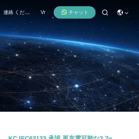
チャット
連絡 ください
Vr
KC IEC62133 承認 再充電可能な3.7v