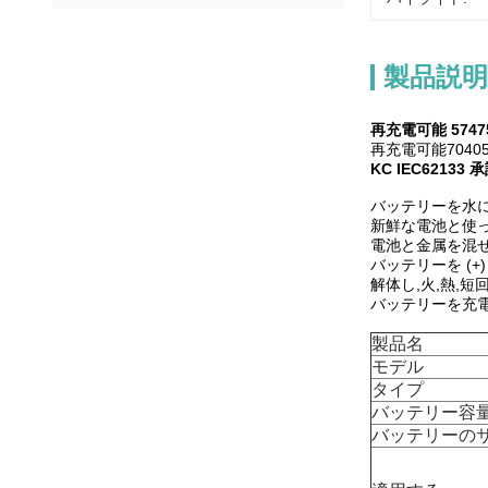
製品説明
再充電可能 57475
再充電可能704050
KC IEC621
バッテリーを水に
新鮮な電池と使
電池と金属を混ぜ
バッテリーを (+
解体し,火,熱,
バッテリーを充電
製品名
モデル
タイプ
バッテリー容
バッテリーの