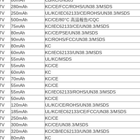
7V
80mAh
CB/KC/UN383
7V
280mAh
KC/CE/FCC/ROHS/UN38.3/MSDS
7V
250mAh
UL/KC/IEC62133/CE/ROHS/UN38.3/MSDS
7V
500mAh
KC/CE/80°C 高温報告/CQC
7V
75mAh
KC/IEC62133/CE/UN38.3/MSDS
7V
80mAh
KC/CE/PSE/UN38.3/MSDS
7V
90mAh
KC/ROHS/FCC/UN38.3/MSDS
7V
80mAh
KC
7V
60mAh
KC/IEC62133/UN38.3/MSDS
7V
55mAh
UL/KC/MSDS
7V
55mAh
KC/CE
7V
60mAh
KC
7V
70mAh
KC/CE
7V
55mAh
KC/CE
7V
55mAh
KC/IEC62133/ROHS/UN38.3/MSDS
7V
50mAh
KC/CE
7V
120mAh
UL/KC/CE/ROHS/UN38.3/MSDS
7V
185mAh
UL/KC/IEC62133/CE/FCC/UN38.3/MSDS
7V
250mAh
KC/CE
7V
300mAh
KC/CE/UN38.3/MSDS
8V
320mAh
KC/CB/IEC62133/UN38.3/MSDS
7V
80mAh
KC