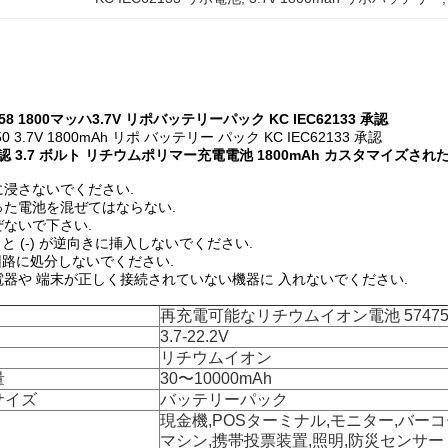
8 1800
マッハ
3.7V リポバッテリーパック KC IEC62133 承認
 3.7V 1800mAh リポ バッテリー パック KC IEC62133 承認
33 承認 3.7 ボルト リチウムポリマー充電電池 1800mAh カスタマイ
浸さないでください.
った電池を混ぜてはならない.
ないで下さい.
) と (-) が逆向きに挿入しないでください.
短回路に処分しないでください.
器や 端末が正しく接続されていない機器に 入れないでください.
再充電可能なリチウムイオン電池 57475
3.7-22.2V
リチウムイオン
量
30〜10000mAh
サイズ
バッテリーパック
現金機,POSターミナル,モニター,バー
マシン,携帯投票装置,照明,防災センサー