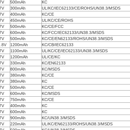
7V
500mAh
KC
7V
300mAh
UL/KC/IEC62133/CE/ROHS/UN38.3/MSDS
7V
400mAh
KC/CE
7V
450mAh
UL/KC/CE/ROHS
7V
500mAh
KC/CE/FCC
7V
600mAh
KC/FCC/IEC62133/UN38.3/MSDS
7V
500mAh
KC/CE/EN62133/ROHS/UN38.3/MSDS
.8V
1200mAh
KC/CB/IEC62133
7V
1100mAh
UL/KC/CE/IEC62133/UN38.3/MSDS
7V
1200mAh
UL/CE/KC
7V
330mAh
KC/EN62133
7V
800mAh
KC/MSDS
7V
380mAh
KC/CE
7V
380mAh
KC
7V
500mAh
KC/CE
7V
600mAh
KC/MSDS
7V
750mAh
KC/CE
7V
400mAh
KC
7V
600mAh
KC
7V
900mAh
KC/UN38.3/MSDS
7V
220mAh
UL/KC/EN62133/ROHS/UN38.3/MSDS