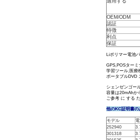
適用する
OEM/ODM
認証
特徴
利点
保証
Liポリマー電池パ
GPS,POSタ
学習ツール,医療
ポータブルDVD
シェンゼンゴール
容量は20mAhか
ご参考 に する た
他のKC証明書の
モデル
電
252940
3.
301318
3.