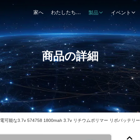
家へ
わたしたち に つい て
製品
イベント
商品の詳細
再充電可能な3.7v 574758 1800mah 3.7v リチウムポリマー リポバッテリー