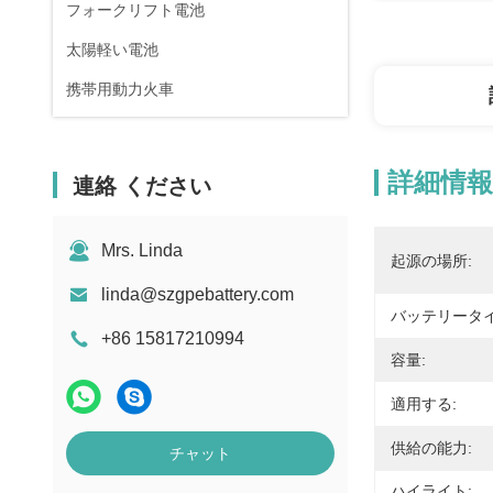
フォークリフト電池
太陽軽い電池
携帯用動力火車
詳細情報
連絡 ください
Mrs. Linda
起源の場所:
linda@szgpebattery.com
バッテリータイ
+86 15817210994
容量:
適用する:
供給の能力:
チャット
ハイライト: