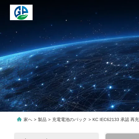
家へ
>
製品
>
充電電池のパック
>
KC IEC62133 承認 