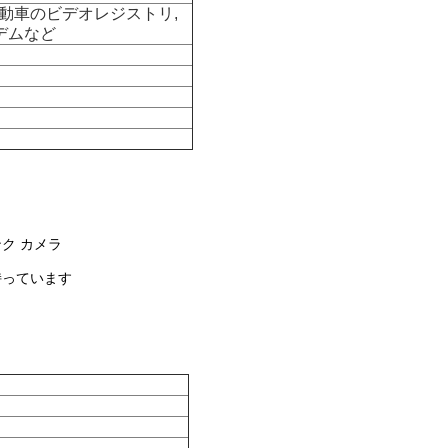
自動車のビデオレジストリ,
デムなど
ンク カメラ
持っています