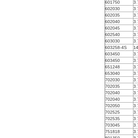
601750
3.
602030
3.
602035
3.
602040
3.
602045
3.
602540
3.
603030
3.
603258-4S
14
603450
3.
603450
3.
651248
3.
653040
3.
702030
3.
702035
3.
702040
3.
702040
3.
702050
3.
702525
3.
702535
3.
703045
3.
751818
3.